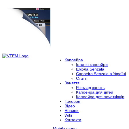
Капоейра
Історія капоейри
Школа Senzala
Capoeira Senzala в Україні
Статті
Заняття
Розклад занять
Капоейра для дітей
Капоейра для початківців
Галерея
Відео
Новини
Wiki
Контакти
Mobile menu