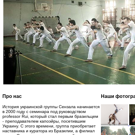
Про нас
Наши фотогр
История украинской группы Сензала начинается
в 2000 году с семинара под руководством
professor Rui, который стал первым бразильцем
- преподавателем капоэйры, посетившим
Украину. С этого времени, группа приобретает
наставника и куратора из Бразилии, а филиал