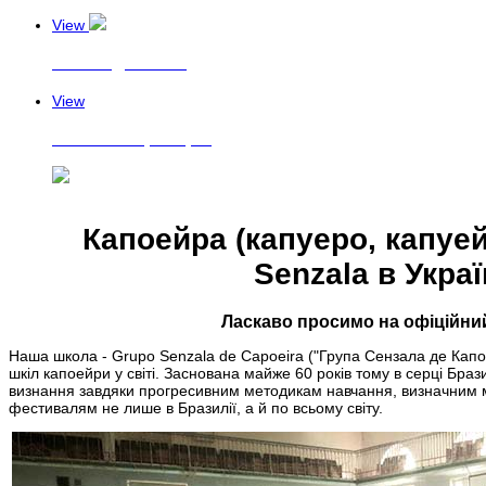
View
Розклад занять
View
Контакти тренерів
Капоейра (капуеро, капуей
Senzala в Украї
Ласкаво просимо на офіційний
Наша школа - Grupo Senzala de Capoeira ("Група Сензала де Капое
шкіл капоейри у світі. Заснована майже 60 років тому в серці Браз
визнання завдяки прогресивним методикам навчання, визначним 
фестивалям не лише в Бразилії, а й по всьому світу.